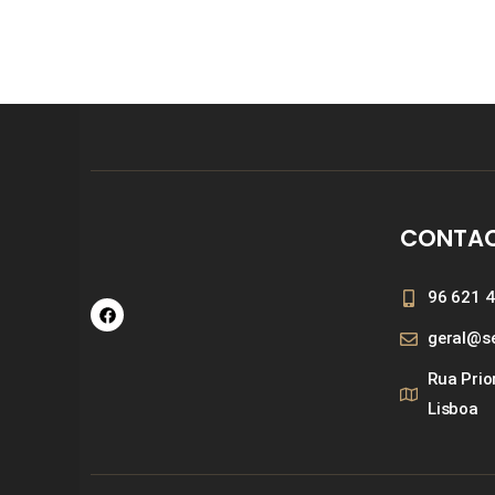
CONTA
96 621 4
geral@se
Rua Prio
Lisboa